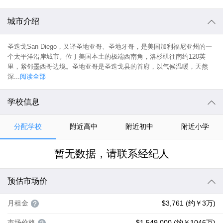
城市介绍
圣迭戈San Diego，又译圣地亚哥、圣地牙哥，是美国加利福尼亚州的一
个太平洋沿岸城市。位于美国本土的极端西南角，洛杉矶往南约120英
里，紧邻墨西哥边境。圣地亚哥是圣迭戈县的首府，以气候温暖，天然
深...
阅读全部
学校信息
分配学校
附近高中
附近初中
附近小学
暂无数据，请联系经纪人
预估市场价
月租金
$3,761 (约￥3万)
市场价格
$1,549,000 (约￥1046万)