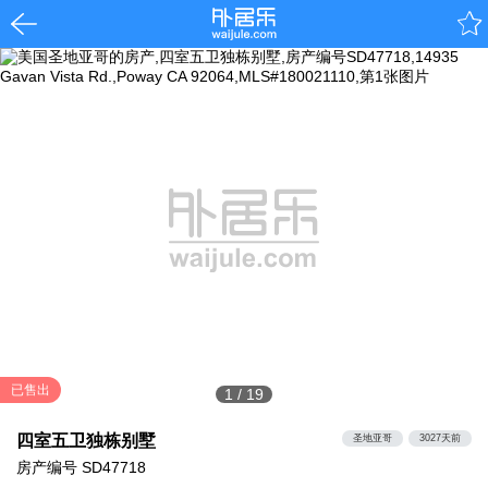
已售出
1
/
19
四室五卫独栋别墅
圣地亚哥
3027天前
房产编号
SD47718