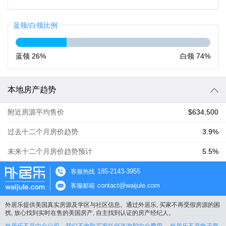
蓝领/白领比例
蓝领
26%
白领
74%
本地房产趋势
附近房源平均售价
$634,500
过去十二个月房价趋势
3.9%
未来十二个月房价趋势预计
5.5%
185-2143-3955
客服热线
contact@waijule.com
客服邮箱
外居乐提供美国真实房源及学区与社区信息。通过外居乐, 买家不再受假房源的困
扰, 放心找到实时在售的美国房产, 自主找到认证的房产经纪人。