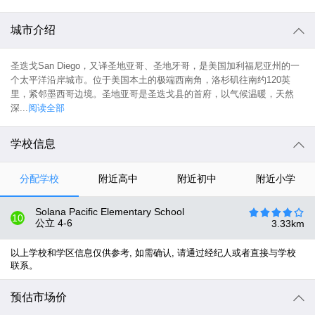
城市介绍
圣迭戈San Diego，又译圣地亚哥、圣地牙哥，是美国加利福尼亚州的一
个太平洋沿岸城市。位于美国本土的极端西南角，洛杉矶往南约120英
里，紧邻墨西哥边境。圣地亚哥是圣迭戈县的首府，以气候温暖，天然
深...
阅读全部
学校信息
分配学校
附近高中
附近初中
附近小学
Solana Pacific Elementary School
10
公立
4-6
3.33
km
以上学校和学区信息仅供参考, 如需确认, 请通过经纪人或者直接与学校
联系。
预估市场价