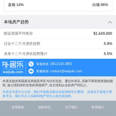
蓝领
14%
白领
86%
本地房产趋势
附近房源平均售价
$1,649,000
过去十二个月房价趋势
5.8%
未来十二个月房价趋势预计
5.5%
185-2143-3955
客服热线
contact@waijule.com
客服邮箱
外居乐提供美国真实房源及学区与社区信息。通过外居乐, 买家不再受假房源的困
扰, 放心找到实时在售的美国房产, 自主找到认证的房产经纪人。
外居乐不是中介公司，我们不收取买家任何咨询和中介费用。 外居乐不是电子商
务平台，我们不介入买家和地产经纪人的交易流程。
使用条款
隐私协议
关于我们
联系我们