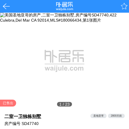
已售出
1
/
23
二室一卫独栋别墅
圣地亚哥
2800天前
房产编号
SD47740