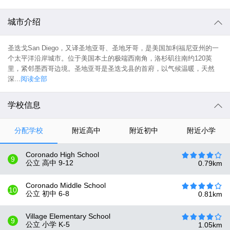
城市介绍
圣迭戈San Diego，又译圣地亚哥、圣地牙哥，是美国加利福尼亚州的一
个太平洋沿岸城市。位于美国本土的极端西南角，洛杉矶往南约120英
里，紧邻墨西哥边境。圣地亚哥是圣迭戈县的首府，以气候温暖，天然
深...
阅读全部
学校信息
分配学校
附近高中
附近初中
附近小学
Coronado High School
9
公立 高中
9-12
0.79
km
Coronado Middle School
10
公立 初中
6-8
0.81
km
Village Elementary School
9
公立 小学
K-5
1.05
km