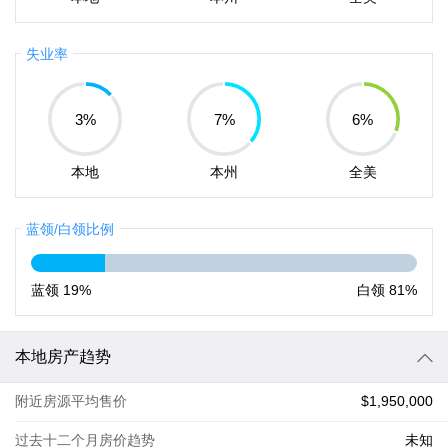
失业率
3
%
7
%
6
%
本地
本州
全美
蓝领/白领比例
蓝领
19%
白领
81%
本地房产趋势
附近房源平均售价
$1,950,000
过去十二个月房价趋势
未知