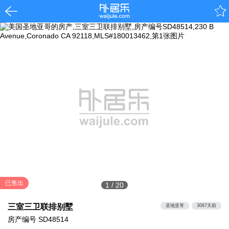
已售出
1
/
20
三室三卫联排别墅
圣地亚哥
3067天前
房产编号
SD48514