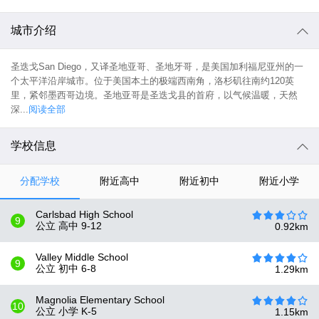
城市介绍
圣迭戈San Diego，又译圣地亚哥、圣地牙哥，是美国加利福尼亚州的一
个太平洋沿岸城市。位于美国本土的极端西南角，洛杉矶往南约120英
里，紧邻墨西哥边境。圣地亚哥是圣迭戈县的首府，以气候温暖，天然
深...
阅读全部
学校信息
分配学校
附近高中
附近初中
附近小学
Carlsbad High School
9
公立 高中
9-12
0.92
km
Valley Middle School
9
公立 初中
6-8
1.29
km
Magnolia Elementary School
10
公立 小学
K-5
1.15
km