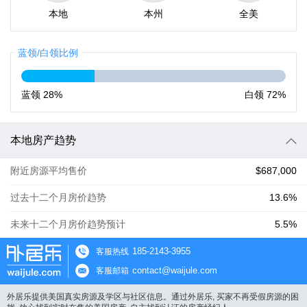
本地
本州
全美
蓝领/白领比例
蓝领
28%
白领
72%
本地房产趋势
附近房源平均售价
$687,000
过去十二个月房价趋势
13.6%
未来十二个月房价趋势预计
5.5%
185-2143-3955
客服热线
contact@waijule.com
客服邮箱
外居乐提供美国真实房源及学区与社区信息。通过外居乐, 买家不再受假房源的困