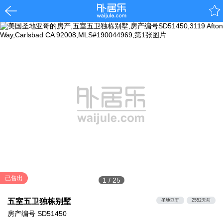
已售出
1
/
25
五室五卫独栋别墅
圣地亚哥
2552天前
房产编号
SD51450