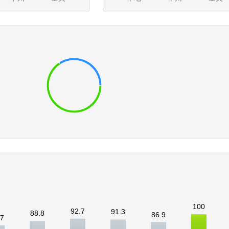
100
92.7
91.3
88.8
86.9
.7