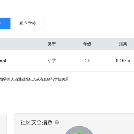
设和守护，也经历 了墨西哥近三十年的治理与管制。这些历史的印记全
道上。 圣地亚哥经济的3个最主要部分分别是国防工业、制造业和旅游业。
的1/4,其中大多数在军事基地工作。导弹和飞机制造两大工业部门，拥有
校
私立学校
经济中占重要地位。电子和造船工业发展迅速，已具相当规模。圣迭戈通信工
巨头高通公司总部位于此。另外，第二大CDMA芯片厂商VIA的研发中心
类型
年级
距离
业也很发达。由于加州大学圣地亚哥分校 (UCSD)及其附属的UCSD医
及生物科技的研发中心。 圣地亚哥有铁路与高速公路通洛杉矶和圣弗朗
小学
4-5
8.16
km
ool
界城市蒂华纳间建成长约26公里的电车线。港口年吞吐量约 200万吨。市
。终年阳光充足，气候温和宜人，为美国西海岸主要旅游、疗养地。多豪
如需确认,请通过经纪人或者直接与学校联系
动物品种繁多名闻世界的圣迭戈动物园和集美术馆、博物馆、剧场、花园
尔博亚公园以及包括各种水上运动设施的米申湾公园等。圣迭戈主要农产
、家禽和家禽制品、田间作物、蜂蜜制品等。
社区安全指数