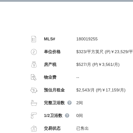
MLS#
180019255
单位价格
$323/平方英尺 (约￥23,529/
房产税
$527/月 (约￥3,561/月)
物业费
--
预估月租金
$2,543/月 (约￥17,159/月)
完整卫浴数
2间
1/2卫浴数
0间
交易状态
已售出