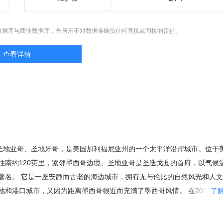
数据库与商业数据库，外居乐不对数据准确负任何直接或间接的责任。
查看详情
，又译圣地亚哥、圣地牙哥，是美国加利福尼亚州的一个太平洋沿岸城市。位于
往南约120英里，紧邻墨西哥边境。圣地亚哥是圣迭戈县的首府，以气候
著名。 它是一座安静而古老的海边城市，拥有无与伦比的自然风光和人
地和港口城市，又因为距离墨西哥很近而充满了墨西哥风情。 在2015年
了
,145,724人，使其在人口数量方面跃升至加州第二大城以及美国第八大城
、旧金山等城市名气大，但却是加利福尼亚州的诞 生地。这片土地不仅