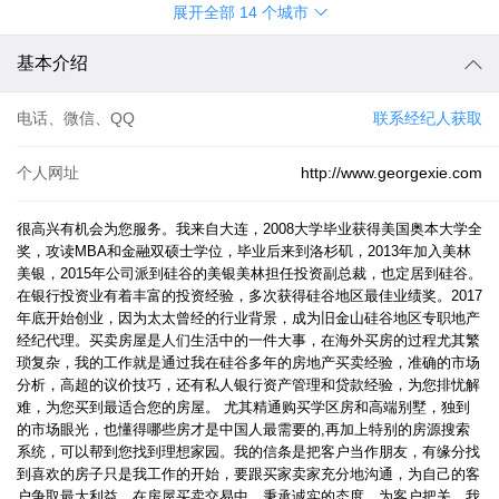
展开全部
14
个城市
基本介绍
电话、微信、QQ
联系经纪人获取
个人网址
http://www.georgexie.com
很高兴有机会为您服务。我来自大连，2008大学毕业获得美国奥本大学全
奖，攻读MBA和金融双硕士学位，毕业后来到洛杉矶，2013年加入美林
美银，2015年公司派到硅谷的美银美林担任投资副总裁，也定居到硅谷。
在银行投资业有着丰富的投资经验，多次获得硅谷地区最佳业绩奖。2017
年底开始创业，因为太太曾经的行业背景，成为旧金山硅谷地区专职地产
经纪代理。买卖房屋是人们生活中的一件大事，在海外买房的过程尤其繁
琐复杂，我的工作就是通过我在硅谷多年的房地产买卖经验，准确的市场
分析，高超的议价技巧，还有私人银行资产管理和贷款经验，为您排忧解
难，为您买到最适合您的房屋。 尤其精通购买学区房和高端别墅，独到
的市场眼光，也懂得哪些房才是中国人最需要的,再加上特别的房源搜索
系统，可以帮到您找到理想家园。我的信条是把客户当作朋友，有缘分找
到喜欢的房子只是我工作的开始，要跟买家卖家充分地沟通，为自己的客
户争取最大利益。在房屋买卖交易中，秉承诚实的态度，为客户把关，我