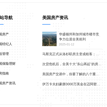
站导航
美国房产资讯
国房产
华盛顿州和加州城市楼市竞
争力位居全美前列
国经纪人
2025-01-12
租管理
马斯克正式从洛杉矶房主变成租客；疫情下美国贫富差距继续扩大
国保险理财
次贷危机后，全美十大“东山再起”的房产市场
房指南
美国房产交易中，你要了解的八个重要角色
国房产资讯
伊万卡夫妇豪掷3000万美金在迈阿密小岛上买地1.8英亩，准备在离开白宫后建新家