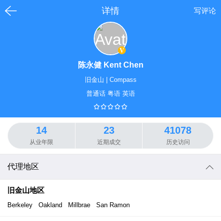
详情
写评论
陈永健 Kent Chen
旧金山
|
Compass
普通话 粤语 英语
14
23
41078
从业年限
近期成交
历史访问
代理地区
旧金山
地区
Berkeley
Oakland
Millbrae
San Ramon