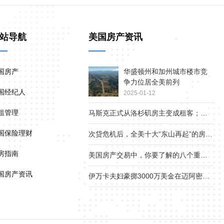
站导航
美国房产资讯
国房产
华盛顿州和加州城市楼市竞
争力位居全美前列
国经纪人
2025-01-12
租管理
马斯克正式从洛杉矶房主变成租客；疫情下美国贫富差距继续扩大
国保险理财
次贷危机后，全美十大“东山再起”的房产市场
房指南
美国房产交易中，你要了解的八个重要角色
国房产资讯
伊万卡夫妇豪掷3000万美金在迈阿密小岛上买地1.8英亩，准备在离开白宫后建新家