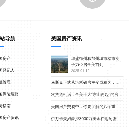
站导航
美国房产资讯
国房产
华盛顿州和加州城市楼市竞
争力位居全美前列
国经纪人
2025-01-12
租管理
马斯克正式从洛杉矶房主变成租客；疫情下美国贫富差距继续扩大
国保险理财
次贷危机后，全美十大“东山再起”的房产市场
房指南
美国房产交易中，你要了解的八个重要角色
国房产资讯
伊万卡夫妇豪掷3000万美金在迈阿密小岛上买地1.8英亩，准备在离开白宫后建新家