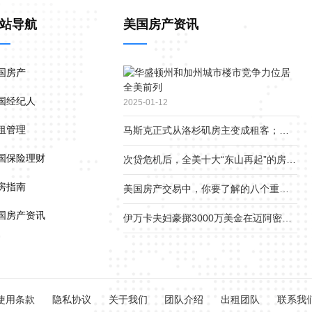
站导航
美国房产资讯
国房产
华
盛
国经纪人
顿
2025-01-12
州
租管理
马斯克正式从洛杉矶房主变成租客；疫情下美国贫富差距继续扩大
和
加
国保险理财
次贷危机后，全美十大“东山再起”的房产市场
州
城
房指南
美国房产交易中，你要了解的八个重要角色
市
楼
国房产资讯
伊万卡夫妇豪掷3000万美金在迈阿密小岛上买地1.8英亩，准备在离开白宫后建新家
市
竞
争
力
位
居
使用条款
隐私协议
关于我们
团队介绍
出租团队
联系我
全