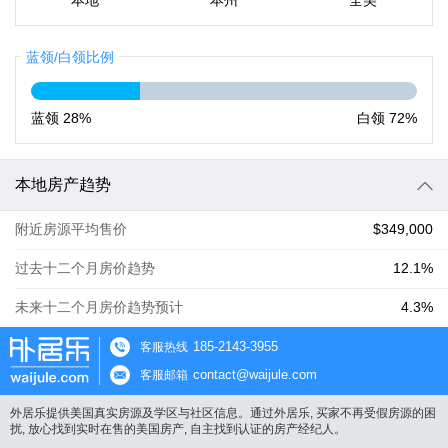
本地
本州
全美
蓝领/白领比例
蓝领
28%
白领
72%
本地房产趋势
附近房源平均售价
$349,000
过去十二个月房价趋势
12.1%
未来十二个月房价趋势预计
4.3%
185-2143-3955
客服热线
contact@waijule.com
客服邮箱
外居乐提供美国真实房源及学区与社区信息。通过外居乐, 买家不再受假房源的困
扰, 放心找到实时在售的美国房产, 自主找到认证的房产经纪人。