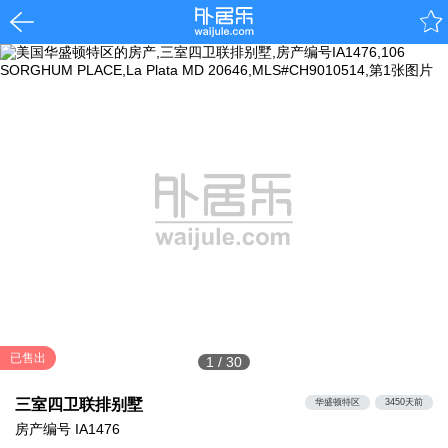
已售出
1
/
30
三室四卫联排别墅
华盛顿特区
3450天前
房产编号
IA1476