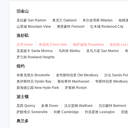
旧金山
圣拉蒙
San Ramon
奥克兰
Oakland
米尔皮塔斯
Milpitas
核桃
山景城
Mountain View
弗里蒙特
Fremont
红木城
Redwood City
洛杉矶
尔湾
Irvine
奇诺岗
Chino Hills
帕萨迪纳
Pasadena
洛杉矶
Los 
圣莫妮卡
Santa Monica
马利布
Malibu
圣马力诺
San Marino
罗兰岗
Rowland Heights
纽约
布鲁克维尔
Brookville
老韦斯特伯里
Old Westbury
沙点
Sands Poi
奥伊斯特贝
Oyster Bay
曼哈希特
Manhasset
韦斯特伯里
Westbury
新海德公园
New Hyde Park
罗斯林
Roslyn
波士顿
昆西
Quincy
多佛
Dover
沃尔瑟姆
Waltham
贝尔蒙特
Belmont
萨默维尔
Somerville
剑桥
Cambridge
列克星敦
Lexington
尼德
奥兰多