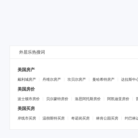
外居乐
热搜词
美国房产
戴利城房产
丹维尔房产
坎贝尔房产
曼哈希特房产
达拉斯中
美国房价
波士顿市房价
贝尔蒙特房价
洛思阿托斯房价
阿凯迪亚房价
美国买房
岸线市买房
温彻斯特买房
奇诺岗买房
林肯公园买房
约巴林