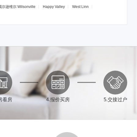
威尔逊维尔
Wilsonville
Happy Valley
West Linn
房看房
4
.
报价买房
5
.
交接过户