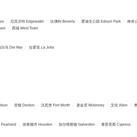
are
厄其沃特
Edgewater
比佛利
Beverly
爱迪生公园
Edison Park
林肯
are
西城
West Town
德尔马
Del Mar
拉霍亚
La Jolla
dson
登顿
Denton
沃思堡
Fort Worth
麦金尼
Mckinney
艾伦
Allen
Pearland
休斯顿市
Houston
加尔维斯顿
Galveston
赛普里斯
Cypress