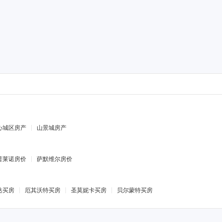
心城区房产
山景城房产
普莱诺房价
萨默维尔房价
达买房
厄其沃特买房
圣莫妮卡买房
贝尔蒙特买房