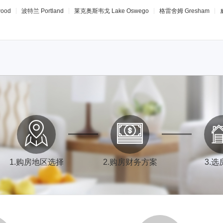
wood
波特兰
Portland
莱克奥斯韦戈
Lake Oswego
格雷舍姆
Gresham
1
.
购房地区选择
2
.
购房财务方案
3
.
选