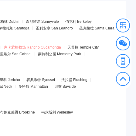
都柏林
Dublin
森尼维尔
Sunnyvale
伯克利
Berkeley
萨拉托加
Saratoga
圣利安卓
San Leandro
圣克拉拉
Santa Clara
库卡蒙格牧场
Rancho Cucamonga
天普拉
Temple City
里埃尔
San Gabriel
蒙特利公园
Monterey Park
里科
Jericho
赛奥希特
Syosset
法拉盛
Flushing
at Neck
曼哈顿
Manhattan
贝赛
Bayside
布鲁克莱恩
Brookline
韦尔斯利
Wellesley