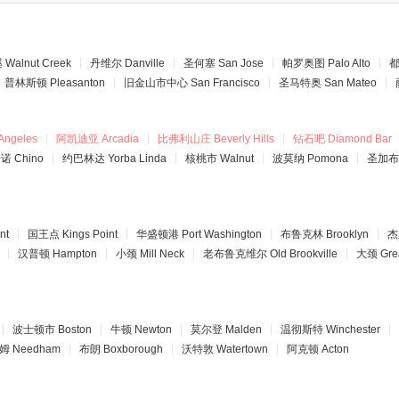
溪
Walnut Creek
丹维尔
Danville
圣何塞
San Jose
帕罗奥图
Palo Alto
普林斯顿
Pleasanton
旧金山市中心
San Francisco
圣马特奥
San Mateo
Angeles
阿凯迪亚
Arcadia
比弗利山庄
Beverly Hills
钻石吧
Diamond Bar
奇诺
Chino
约巴林达
Yorba Linda
核桃市
Walnut
波莫纳
Pomona
圣加布
nt
国王点
Kings Point
华盛顿港
Port Washington
布鲁克林
Brooklyn
杰
汉普顿
Hampton
小颈
Mill Neck
老布鲁克维尔
Old Brookville
大颈
Gre
波士顿市
Boston
牛顿
Newton
莫尔登
Malden
温彻斯特
Winchester
姆
Needham
布朗
Boxborough
沃特敦
Watertown
阿克顿
Acton