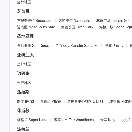
全部地区
芝加哥
布里奇波特
Bridgeport
内帕维尔
Naperville
林肯广场
Lincoln Squ
近南区
Near South Side
海德公园
Hyde Park
洛根广场
Logan Squ
圣地亚哥
圣地亚哥
San Diego
兰乔圣菲
Rancho Santa Fe
波威
Poway
亚特兰大
全部地区
迈阿密
全部地区
达拉斯
欧文
Irving
普莱诺
Plano
达拉斯中心城区
Dallas
理查森
Richar
休斯敦
舒格兰
Sugar Land
伍德兰市
The Woodlands
卡蒂
Katy
皮尔兰
波特兰