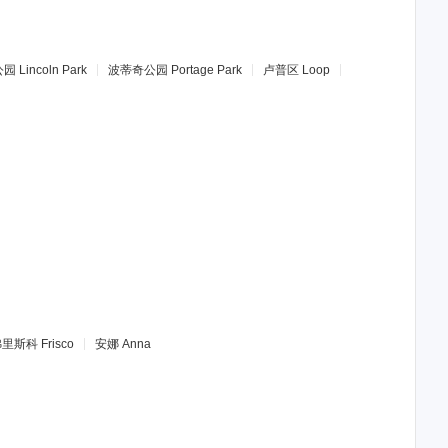
公园
Lincoln Park
波蒂奇公园
Portage Park
卢普区
Loop
弗里斯科
Frisco
安娜
Anna