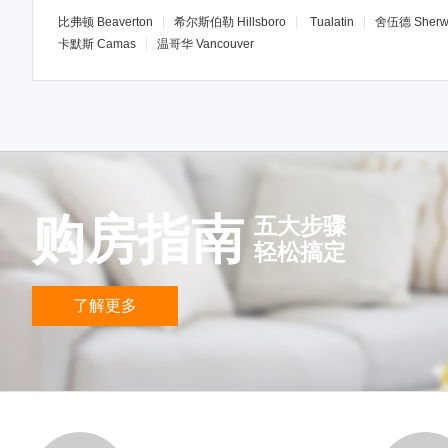
比弗顿
Beaverton
希尔斯伯勒
Hillsboro
Tualatin
舍伍德
Sher
卡默斯
Camas
温哥华
Vancouver
购房指南
五大步骤
轻松搞定
了解更多