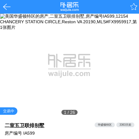
交易中
1
/
26
二室五卫联排别墅
华盛顿特区
3363天前
房产编号
IA599