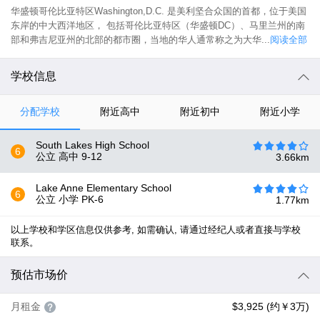
华盛顿哥伦比亚特区Washington,D.C. 是美利坚合众国的首都，位于美国
东岸的中大西洋地区， 包括哥伦比亚特区（华盛顿DC）、马里兰州的南
部和弗吉尼亚州的北部的都市圈，当地的华人通常称之为大华...
阅读全部
学校信息
分配学校
附近高中
附近初中
附近小学
South Lakes High School
6
公立 高中
9-12
3.66
km
Lake Anne Elementary School
6
公立 小学
PK-6
1.77
km
以上学校和学区信息仅供参考, 如需确认, 请通过经纪人或者直接与学校
联系。
预估市场价
月租金
$3,925 (约￥3万)