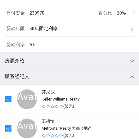
首付资金
百分比
30%
贷款年限
30年固定利率
贷款利率
房源介绍
BRICK END UNIT * 4 FINISHED LEVELS * NEW HARDWOODS,
CARPET & PAINT THRU OUT * OFFICE COULD BE USED FOR 3RD
联系经纪人
BEDROOM * LARGE LOFT OPENS TO ROOF TOP DECK * BRIGHT
OPEN & AIRY WITH LOADS OF WINDOWS AND BUILT-IN'S *
GOURMET KITCHEN WITH NEW STAINLESS STEEL APPLIANCES,
芬尼 沈
GRANITE COUNTERS & HARDWOOD FLOORING * FRESH PAINT * 2
Keller Williams Realty
CAR GARAGE * 2 BLOCK TO TOWN CENTER & MINUTES TO
METRO, TOLL ROAD & AIRPORT -
(
暂无
)
Listing Agent Info
王祖怡
Metrostar Realty 大都会地产
(
暂无
)