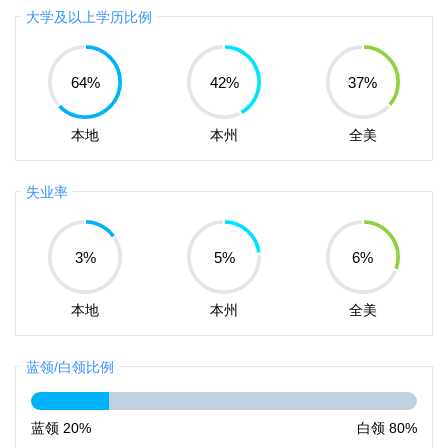
大学及以上学历比例
64
%
42
%
37
%
本地
本州
全美
失业率
3
%
5
%
6
%
本地
本州
全美
蓝领/白领比例
蓝领
20%
白领
80%