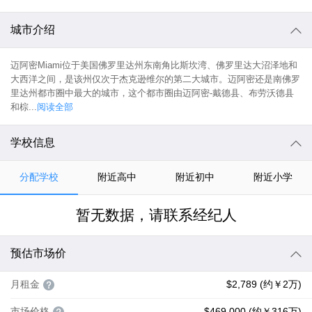
城市介绍
迈阿密Miami位于美国佛罗里达州东南角比斯坎湾、佛罗里达大沼泽地和
大西洋之间，是该州仅次于杰克逊维尔的第二大城市。迈阿密还是南佛罗
里达州都市圈中最大的城市，这个都市圈由迈阿密-戴德县、布劳沃德县
和棕...
阅读全部
学校信息
分配学校
附近高中
附近初中
附近小学
暂无数据，请联系经纪人
预估市场价
月租金
$2,789 (约￥2万)
市场价格
$469,000 (约￥316万)