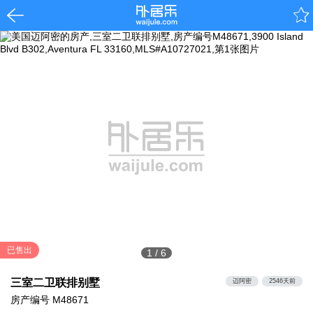
已售出
1
/
6
三室二卫联排别墅
迈阿密
2546天前
房产编号
M48671