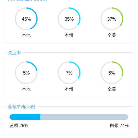
45
%
35
%
37
%
本地
本州
全美
失业率
5
%
7
%
6
%
本地
本州
全美
蓝领/白领比例
蓝领
26%
白领
74%