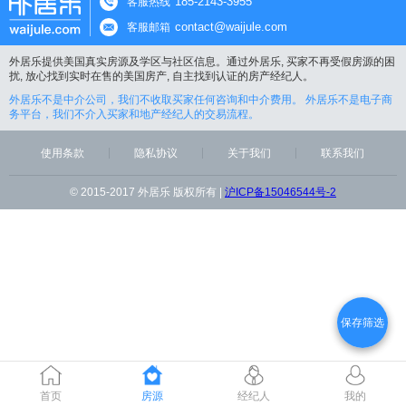
185-2143-3955
客服热线
contact@waijule.com
客服邮箱
外居乐提供美国真实房源及学区与社区信息。通过外居乐, 买家不再受假房源的困
扰, 放心找到实时在售的美国房产, 自主找到认证的房产经纪人。
外居乐不是中介公司，我们不收取买家任何咨询和中介费用。 外居乐不是电子商
务平台，我们不介入买家和地产经纪人的交易流程。
使用条款
隐私协议
关于我们
联系我们
© 2015-2017 外居乐 版权所有 |
沪ICP备15046544号-2
保存筛选
首页
房源
经纪人
我的