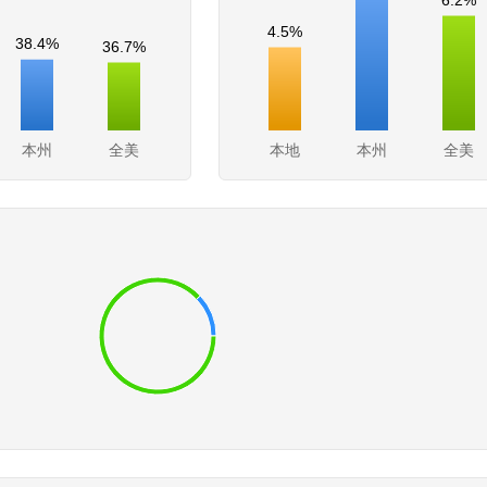
4.5%
38.4%
36.7%
本州
全美
本地
本州
全美