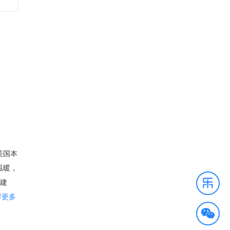
美国本
温暖，
文建
的人口
解更多
。 尽
经历了