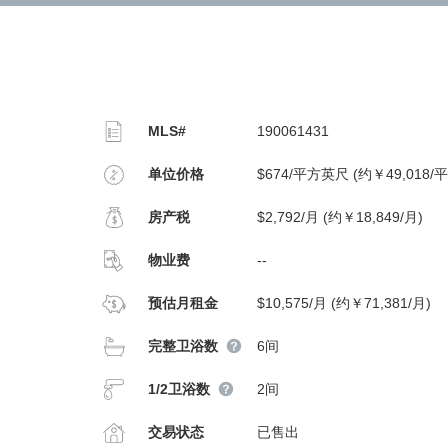
MLS#
190061431
单位价格
$674/平方英尺 (约￥49,018/
房产税
$2,792/月 (约￥18,849/月)
物业费
--
预估月租金
$10,575/月 (约￥71,381/月)
完整卫浴数
6间
1/2卫浴数
2间
交易状态
已售出