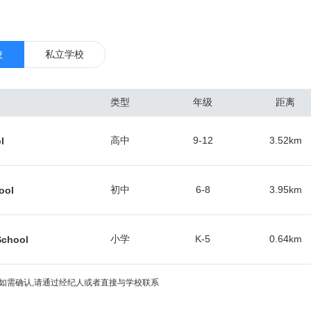
设和守护，也经历 了墨西哥近三十年的治理与管制。这些历史的印记全
道上。 圣地亚哥经济的3个最主要部分分别是国防工业、制造业和旅游业。
的1/4,其中大多数在军事基地工作。导弹和飞机制造两大工业部门，拥有
校
私立学校
经济中占重要地位。电子和造船工业发展迅速，已具相当规模。圣迭戈通信工
巨头高通公司总部位于此。另外，第二大CDMA芯片厂商VIA的研发中心
类型
年级
距离
业也很发达。由于加州大学圣地亚哥分校 (UCSD)及其附属的UCSD医
及生物科技的研发中心。 圣地亚哥有铁路与高速公路通洛杉矶和圣弗朗
高中
9-12
3.52
km
l
界城市蒂华纳间建成长约26公里的电车线。港口年吞吐量约 200万吨。市
。终年阳光充足，气候温和宜人，为美国西海岸主要旅游、疗养地。多豪
动物品种繁多名闻世界的圣迭戈动物园和集美术馆、博物馆、剧场、花园
初中
6-8
3.95
km
ool
尔博亚公园以及包括各种水上运动设施的米申湾公园等。圣迭戈主要农产
、家禽和家禽制品、田间作物、蜂蜜制品等。
小学
K-5
0.64
km
School
如需确认,请通过经纪人或者直接与学校联系