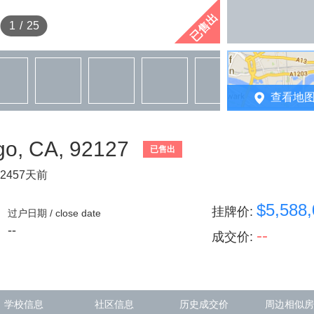
已售出
1
/
25
查看地
go, CA, 92127
已售出
2457天前
$5,588
挂牌价
:
过户日期 / close date
--
--
成交价
:
学校信息
社区信息
历史成交价
周边相似房