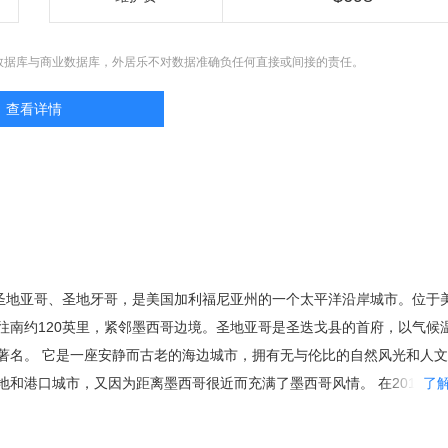
数据库与商业数据库，外居乐不对数据准确负任何直接或间接的责任。
查看详情
，又译圣地亚哥、圣地牙哥，是美国加利福尼亚州的一个太平洋沿岸城市。位于
往南约120英里，紧邻墨西哥边境。圣地亚哥是圣迭戈县的首府，以气候
著名。 它是一座安静而古老的海边城市，拥有无与伦比的自然风光和人
地和港口城市，又因为距离墨西哥很近而充满了墨西哥风情。 在2015年
了
,145,724人，使其在人口数量方面跃升至加州第二大城以及美国第八大城
、旧金山等城市名气大，但却是加利福尼亚州的诞 生地。这片土地不仅