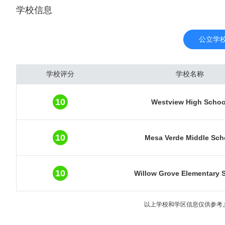
学校信息
西班牙人将近三百年的建
地刻在了城 市的每条街
市政府雇员约占职工总数
公立学
工总数的1/4,在城市
达，CDMA的创始者通信
学校评分
学校名称
此。圣地亚哥的生物制药工
在此，近来发展成为健康
10
Westview High Schoo
科，1981年与墨西哥边
北湾畔有林德堡国际机场
社和游乐场所，如以展出
10
Mesa Verde Middle Sch
物园、展览馆于一体的巴
鲜花、水果、坚果、蔬菜
10
Willow Grove Elementary 
以上学校和学区信息仅供参考,