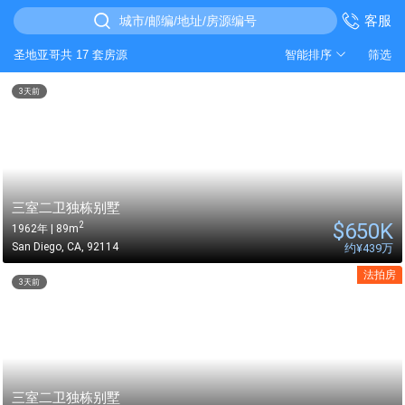
客服
城市/邮编/地址/房源编号
圣地亚哥共 17 套房源
智能排序
筛选
3天前
三室二卫独栋别墅
$
650K
2
1962年 | 89m
San Diego
,
CA
,
92114
约
¥439万
法拍房
3天前
三室二卫独栋别墅