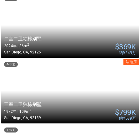
二室二卫独栋别墅
$
369K
2
2024年 | 86m
San Diego
,
CA
,
92126
约
¥249万
法拍房
44天前
三室二卫独栋别墅
$
799K
2
1972年 | 109m
San Diego
,
CA
,
92139
约
¥539万
17天前