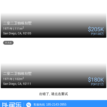
二室二卫独栋别墅
$
205K
2
1971年 | 111m
San Diego
,
CA
,
92105
约
¥138万
51天前
二室二卫独栋别墅
$
180K
2
1971年 | 102m
San Diego
,
CA
,
92111
约
¥121万
出错了, 请点击重试
185-2143-3955
客服热线