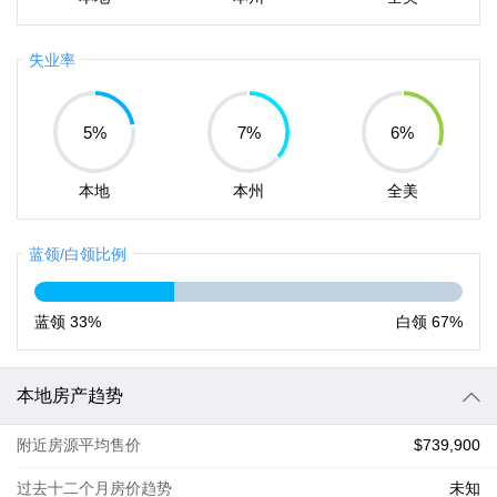
失业率
5
%
7
%
6
%
本地
本州
全美
蓝领/白领比例
蓝领
33%
白领
67%
本地房产趋势
附近房源平均售价
$739,900
过去十二个月房价趋势
未知