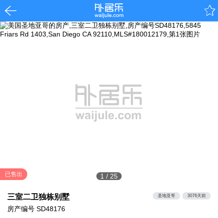
已售出
1
/
25
三室二卫独栋别墅
圣地亚哥
3076天前
房产编号
SD48176