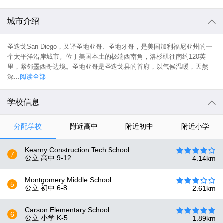
城市介绍
圣迭戈San Diego，又译圣地亚哥、圣地牙哥，是美国加利福尼亚州的一
个太平洋沿岸城市。位于美国本土的极端西南角，洛杉矶往南约120英
里，紧邻墨西哥边境。圣地亚哥是圣迭戈县的首府，以气候温暖，天然
深...
阅读全部
学校信息
分配学校
附近高中
附近初中
附近小学
Kearny Construction Tech School
7
公立 高中
9-12
4.14
km
Montgomery Middle School
5
公立 初中
6-8
2.61
km
Carson Elementary School
6
公立 小学
K-5
1.89
km