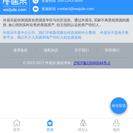
185-2143-3955
客服热线
contact@waijule.com
客服邮箱
外居乐提供美国真实房源及学区与社区信息。通过外居乐, 买家不再受假房源的困
扰, 放心找到实时在售的美国房产, 自主找到认证的房产经纪人。
外居乐不是中介公司，我们不收取买家任何咨询和中介费用。 外居乐不是电子商
务平台，我们不介入买家和地产经纪人的交易流程。
使用条款
隐私协议
关于我们
联系我们
© 2015-2017 外居乐 版权所有 |
沪ICP备15046544号-2
保存筛选
首页
房源
经纪人
我的