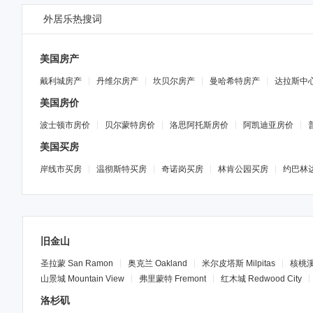
外居乐
热搜词
美国房产
戴利城房产
丹维尔房产
坎贝尔房产
曼哈希特房产
达拉斯中
美国房价
波士顿市房价
贝尔蒙特房价
洛思阿托斯房价
阿凯迪亚房价
美国买房
岸线市买房
温彻斯特买房
奇诺岗买房
林肯公园买房
约巴林
旧金山
圣拉蒙
San Ramon
奥克兰
Oakland
米尔皮塔斯
Milpitas
核桃
山景城
Mountain View
弗里蒙特
Fremont
红木城
Redwood City
洛杉矶