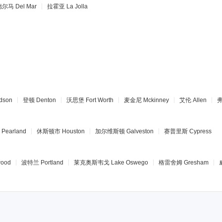
德尔马
Del Mar
拉霍亚
La Jolla
dson
登顿
Denton
沃思堡
Fort Worth
麦金尼
Mckinney
艾伦
Allen
Pearland
休斯顿市
Houston
加尔维斯顿
Galveston
赛普里斯
Cypress
wood
波特兰
Portland
莱克奥斯韦戈
Lake Oswego
格雷舍姆
Gresham