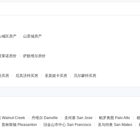
心城区房产
山景城房产
普莱诺房价
萨默维尔房价
达买房
厄其沃特买房
圣莫妮卡买房
贝尔蒙特买房
溪
Walnut Creek
丹维尔
Danville
圣何塞
San Jose
帕罗奥图
Palo Alto
普林斯顿
Pleasanton
旧金山市中心
San Francisco
圣马特奥
San Mateo