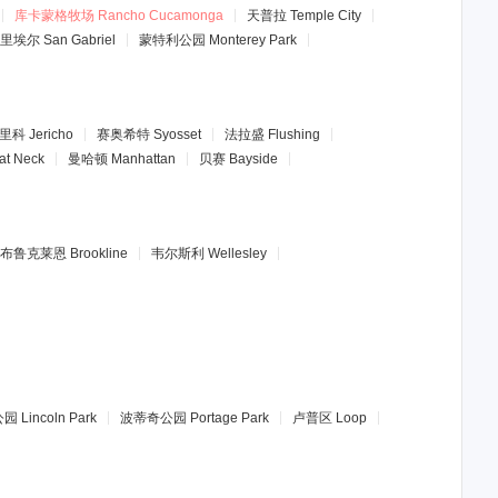
库卡蒙格牧场
Rancho Cucamonga
天普拉
Temple City
里埃尔
San Gabriel
蒙特利公园
Monterey Park
里科
Jericho
赛奥希特
Syosset
法拉盛
Flushing
at Neck
曼哈顿
Manhattan
贝赛
Bayside
布鲁克莱恩
Brookline
韦尔斯利
Wellesley
公园
Lincoln Park
波蒂奇公园
Portage Park
卢普区
Loop