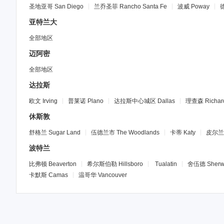
圣地亚哥
San Diego
兰乔圣菲
Rancho Santa Fe
波威
Poway
亚特兰大
全部地区
迈阿密
全部地区
达拉斯
欧文
Irving
普莱诺
Plano
达拉斯中心城区
Dallas
理查森
Richar
休斯敦
舒格兰
Sugar Land
伍德兰市
The Woodlands
卡蒂
Katy
皮尔兰
波特兰
比弗顿
Beaverton
希尔斯伯勒
Hillsboro
Tualatin
舍伍德
Sher
卡默斯
Camas
温哥华
Vancouver