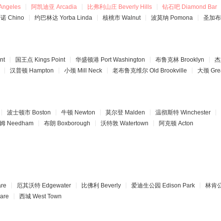
Angeles
阿凯迪亚
Arcadia
比弗利山庄
Beverly Hills
钻石吧
Diamond Bar
奇诺
Chino
约巴林达
Yorba Linda
核桃市
Walnut
波莫纳
Pomona
圣加布
nt
国王点
Kings Point
华盛顿港
Port Washington
布鲁克林
Brooklyn
杰
汉普顿
Hampton
小颈
Mill Neck
老布鲁克维尔
Old Brookville
大颈
Gre
波士顿市
Boston
牛顿
Newton
莫尔登
Malden
温彻斯特
Winchester
姆
Needham
布朗
Boxborough
沃特敦
Watertown
阿克顿
Acton
are
厄其沃特
Edgewater
比佛利
Beverly
爱迪生公园
Edison Park
林肯
are
西城
West Town