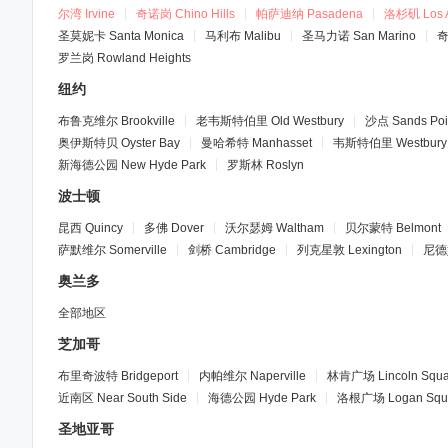
尔湾
Irvine
奇诺岗
Chino Hills
帕萨迪纳
Pasadena
洛杉矶
Los 
圣莫妮卡
Santa Monica
马利布
Malibu
圣马力诺
San Marino
罗兰岗
Rowland Heights
纽约
布鲁克维尔
Brookville
老韦斯特伯里
Old Westbury
沙点
Sands Poi
奥伊斯特贝
Oyster Bay
曼哈希特
Manhasset
韦斯特伯里
Westbury
新海德公园
New Hyde Park
罗斯林
Roslyn
波士顿
昆西
Quincy
多佛
Dover
沃尔瑟姆
Waltham
贝尔蒙特
Belmont
萨默维尔
Somerville
剑桥
Cambridge
列克星敦
Lexington
尼德
奥兰多
全部地区
芝加哥
布里奇波特
Bridgeport
内帕维尔
Naperville
林肯广场
Lincoln Squ
近南区
Near South Side
海德公园
Hyde Park
洛根广场
Logan Squ
圣地亚哥