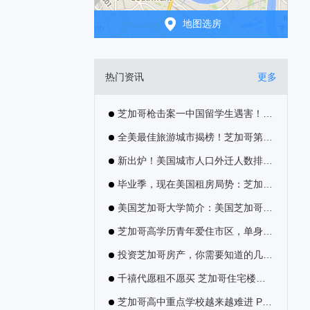
地图选房
热门资讯
更多
芝加哥枪击案一中国留学生遇害！在美生活大都市及社区的安全指数需注意..
全美最佳旅游城市揭榜！芝加哥第一，西雅图第八
新出炉！美国城市人口外迁人数排行，芝加哥居首洛杉矶第二
毕业季，现在美国租房局势：芝加哥暴跌，南加州繁荣，纽约市场低迷...
美国芝加哥大学简介：美国芝加哥大学录取条件 美国芝加哥大学费用
芝加哥高学历青年爱住市区，单身公寓买来租给他们合适！
投资芝加哥房产，你需要知道的几件事儿
千禧代愿租不愿买 芝加哥住宅楼改出租房成热门
芝加哥高中重点学校越来越难进 Payton排第一