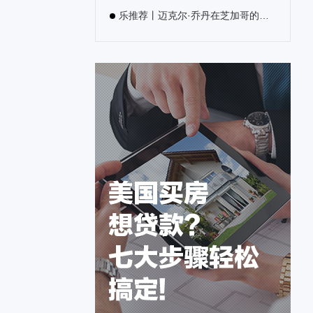
乐推荐丨迈克尔·乔丹在芝加哥的超级豪宅开售，近距离围观篮球之神的家