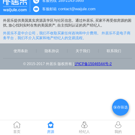
185-2143-3955
客服热线
contact@waijule.com
客服邮箱
外居乐提供美国真实房源及学区与社区信息。通过外居乐, 买家不再受假房源的困
扰, 放心找到实时在售的美国房产, 自主找到认证的房产经纪人。
外居乐不是中介公司，我们不收取买家任何咨询和中介费用。 外居乐不是电子商
务平台，我们不介入买家和地产经纪人的交易流程。
使用条款
隐私协议
关于我们
联系我们
© 2015-2017 外居乐 版权所有 |
沪ICP备15046544号-2
保存筛选
首页
房源
经纪人
我的