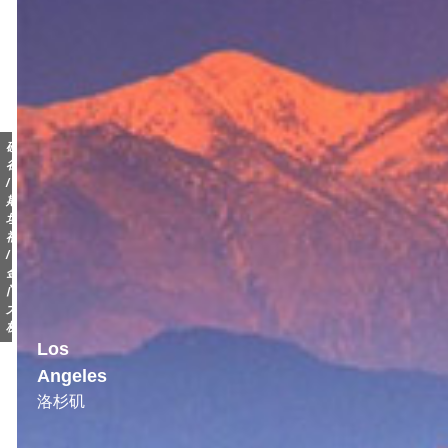
硅
谷
/
斯
坦
福
/
金
门
大
桥
Los
Angeles
洛杉矶