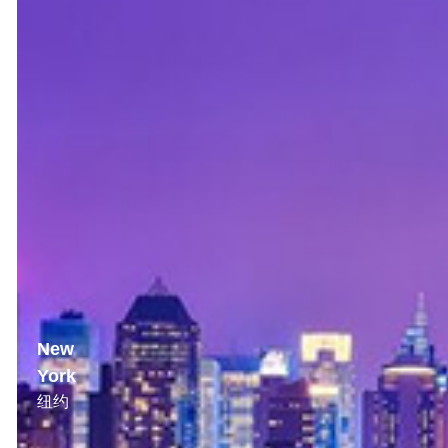
好
莱
坞
/
迪
斯
尼
乐
园
/
湖
人
New
York
纽约